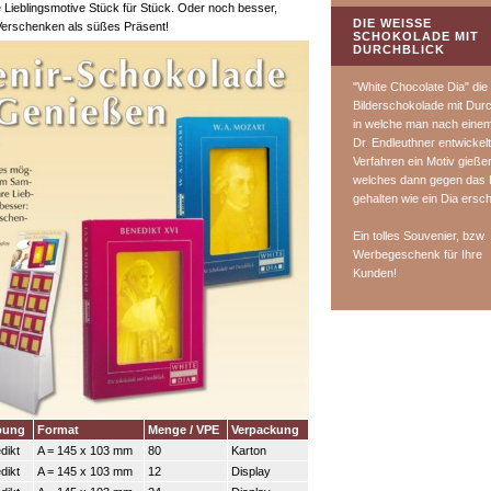
Lieblingsmotive Stück für Stück. Oder noch besser,
DIE WEISSE S
 Verschenken als süßes Präsent!
CHOKOLADE MIT D
URCHBLICK
"White Chocolate Dia" die
Bilderschokolade mit Durc
in welche man nach eine
Dr. Endleuthner entwickel
Verfahren ein Motiv gieße
welches dann gegen das L
gehalten wie ein Dia ersch
Ein tolles Souvenier, bzw.
Werbegeschenk für Ihre
Kunden!
ibung
Format
Menge / VPE
Verpackung
dikt
A = 145 x 103 mm
80
Karton
dikt
A = 145 x 103 mm
12
Display