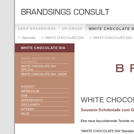
ÜBER BRANDSIGNS
UP!GRADE
WHITE CHOCOLATE D
Startseite
WHITE CHOCOLATE DIA
WHITE CHOCOLATE DIA - 
WHITE CHOCOLATE DIA
WHITE CHOCOLATE DIA -
STANDARD
WHITE CHOCOLATE DIA -
SPEZIAL
WHITE CHOCOLATE DIA - SHOP
KONTAKT
IMPRESSUM
AGB
WHITE CHOCOL
DATENSCHUTZ
DISCLAIMER
SITEMAP
Souvenir-Schokolade zum G
HILFE
Eine neue fasszinierende Technik ma
"WHITE CHOCOLATE DIA "Standard"